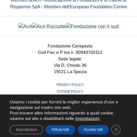
Risparmio SpA - Membro dell'European Foundation Centre
Fondazione Carispezia
Cod Fisc e P Iva n. 00943700112
Sede legale:
Via D. Chiodo 36
19121 La Spezia
PRIVACY POLICY
COOKIE POLICY
MODIFICHE PREFERENZE COOKIE
Usiamo i cookie per fornirti la miglior esperienza d'uso e
CREDITS
navigazione sul nostro sito web.
Puoi trovare altre informazioni riguardo a quali cookie
usiamo sul sito o disabilitarli nelle
impostazioni
.
Close GDP
Seguici su
Impostazioni
Rifiuta tutti
Accetta tutti