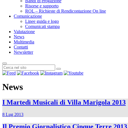
Bandi di erogazione
Risorse e supporto
ROL – Richieste di Rendicontazione On line
Comunicazione
Linee guida e logo
Comunicati stampa
Valutazione
News
Multimedia
Contatti
Newsletter
News
I Martedì Musicali di Villa Marigola 2013
8 Lug 2013
Il Premio Giornalistico Cinque Terre 201