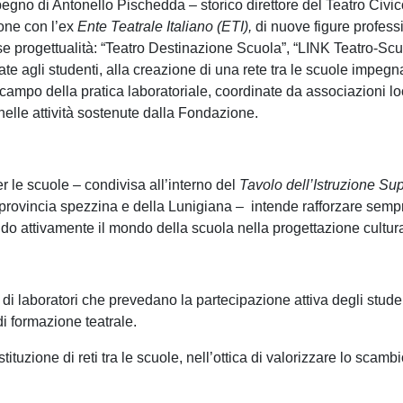
mpegno di Antonello Pischedda – storico direttore del Teatro Ci
ione con l’ex
Ente Teatrale Italiano (ETI),
di nuove figure profession
se progettualità: “Teatro Destinazione Scuola”, “LINK Teatro-Scuol
ate agli studenti, alla creazione di una rete tra le scuole impegn
campo della pratica laboratoriale, coordinate da associazioni loc
 nelle attività sostenute dalla Fondazione.
 le scuole – condivisa all’interno del
Tavolo dell’Istruzione Su
 provincia spezzina e della Lunigiana – intende rafforzare sempre 
gendo attivamente il mondo della scuola nella progettazione cultural
 di laboratori che prevedano la partecipazione attiva degli studen
i formazione teatrale.
tuzione di reti tra le scuole, nell’ottica di valorizzare lo scamb