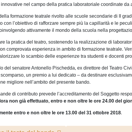
 innovative nel campo della pratica laboratoriale coordinate da a
la formazione teatrale rivolto alle scuole secondarie di II grado
on l’obiettivo di rafforzare sempre più la capillarità e le peculiari
coinvolgendo attivamente il mondo della scuola nella progettazione
e la pratica del teatro, sostenendo la realizzazione di laborator
i con comprovata esperienza in ambito di formazione teatrale. V
i valorizzare lo scambio delle esperienze tra studenti e docenti prov
rdo del senatore Antonello Pischedda, ex direttore del Teatro Civ
 scomparso, un premio a lui dedicato – da destinare esclusivame
ione migliore nell’ambito del presente bando.
nde di contributo prevede l’accreditamento del Soggetto respon
ra non già effettuato, entro e non oltre le ore 24.00 del gi
lmente
entro e non oltre le ore 13.00 del 31 ottobre 2018
.