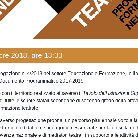
bre 2018, ore 13:00
azione n. 4/2018 nel settore Educazione e Formazione, in linea co
 nel Documento Programmatico 2017-2019.
on il territorio realizzato attraverso il
Tavolo dell’Istruzione Su
i tutte le scuole statali secondarie di secondo grado della prov
ormazione teatrale.
raverso progettazione propria, un percorso pluriennale volto a far
me strumento didattico e pedagogico essenziale per la crescita del
evanza nazionale e di mediatori teatrali in supporto alle attività 