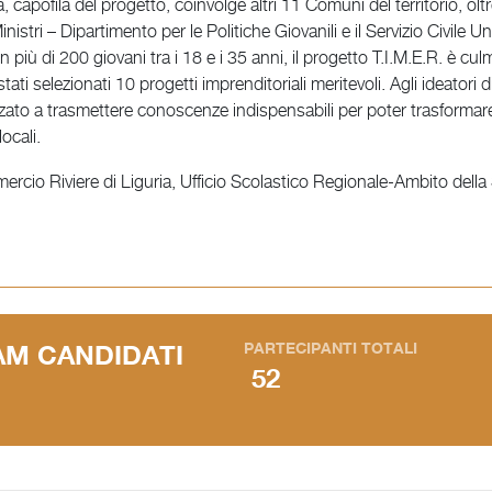
ofila del progetto, coinvolge altri 11 Comuni del territorio, oltre ai
istri – Dipartimento per le Politiche Giovanili e il Servizio Civile Un
n più di 200 giovani tra i 18 e i 35 anni, il progetto T.I.M.E.R. è cu
ati selezionati 10 progetti imprenditoriali meritevoli. Agli ideatori d
zzato a trasmettere conoscenze indispensabili per poter trasformare l
ocali.
cio Riviere di Liguria, Ufficio Scolastico Regionale-Ambito del
PARTECIPANTI TOTALI
AM CANDIDATI
52