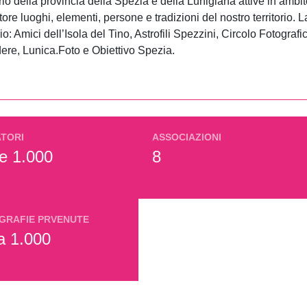
rio della provincia della Spezia e della Lunigiana attive in ambi
ttore luoghi, elementi, persone e tradizioni del nostro territorio
torio: Amici dell’Isola del Tino, Astrofili Spezzini, Circolo Fotogr
re, Lunica.Foto e Obiettivo Spezia.
ATORI
ASSOCIAZIONI
re 1.000
8
GRAFIE PRVENUTE
ca 1.000