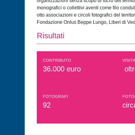
organizzazioni senza scopo di lucro del territo
monografici o collettivi aventi come filo condu
otto associazioni e circoli fotografici del terri
Fondazione Onlus Beppe Lungo, Liberi di Vede
Risultati
CONTRIBUTO
VISIT
36.000 euro
olt
FOTOGRAFI
FOTO
92
cir