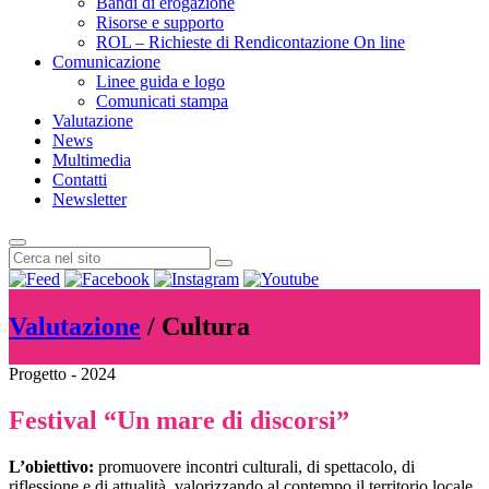
Bandi di erogazione
Risorse e supporto
ROL – Richieste di Rendicontazione On line
Comunicazione
Linee guida e logo
Comunicati stampa
Valutazione
News
Multimedia
Contatti
Newsletter
Valutazione
/ Cultura
Progetto - 2024
Festival “Un mare di discorsi”
L’obiettivo:
promuovere incontri culturali, di spettacolo, di
riflessione e di attualità, valorizzando al contempo il territorio locale