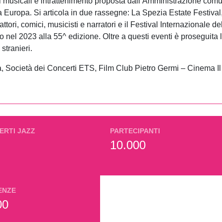
li musicali e intrattenimento proposta dall’Amministrazione com
za Europa. Si articola in due rassegne: La Spezia Estate Festival,
ttori, comici, musicisti e narratori e il Festival Internazionale 
to nel 2023 alla 55^ edizione. Oltre a questi eventi è prosegui
 stranieri.
 Società dei Concerti ETS, Film Club Pietro Germi – Cinema I
ERTI JAZZ
PARTECIPANTI
10.000
ENZE
00