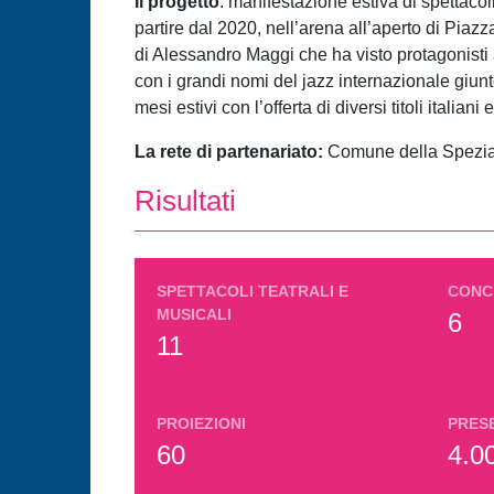
Il progetto
: manifestazione estiva di spettaco
partire dal 2020, nell’arena all’aperto di Piaz
di Alessandro Maggi che ha visto protagonisti a
con i grandi nomi del jazz internazionale giun
mesi estivi con l’offerta di diversi titoli italiani e
La rete di partenariato:
Comune della Spezia,
Risultati
SPETTACOLI TEATRALI E
CONC
MUSICALI
6
11
PROIEZIONI
PRES
60
4.0