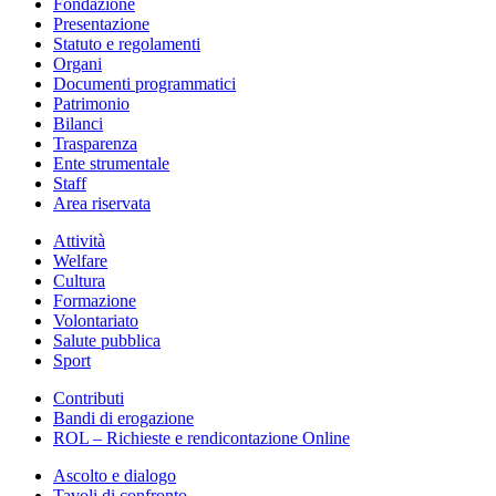
Fondazione
Presentazione
Statuto e regolamenti
Organi
Documenti programmatici
Patrimonio
Bilanci
Trasparenza
Ente strumentale
Staff
Area riservata
Attività
Welfare
Cultura
Formazione
Volontariato
Salute pubblica
Sport
Contributi
Bandi di erogazione
ROL – Richieste e rendicontazione Online
Ascolto e dialogo
Tavoli di confronto