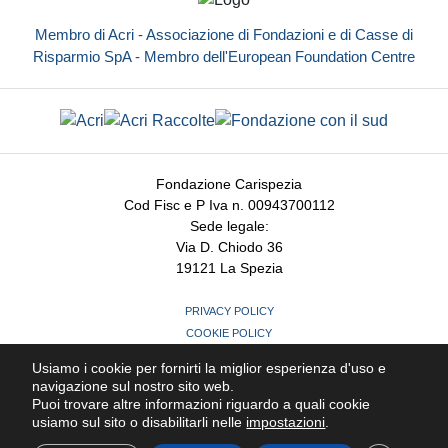
Membro di Acri - Associazione di Fondazioni e di Casse di
Risparmio SpA - Membro dell'European Foundation Centre
Fondazione Carispezia
Cod Fisc e P Iva n. 00943700112
Sede legale:
Via D. Chiodo 36
19121 La Spezia
PRIVACY POLICY
COOKIE POLICY
MODIFICHE PREFERENZE COOKIE
Usiamo i cookie per fornirti la miglior esperienza d'uso e
CREDITS
navigazione sul nostro sito web.
Puoi trovare altre informazioni riguardo a quali cookie
usiamo sul sito o disabilitarli nelle
impostazioni
.