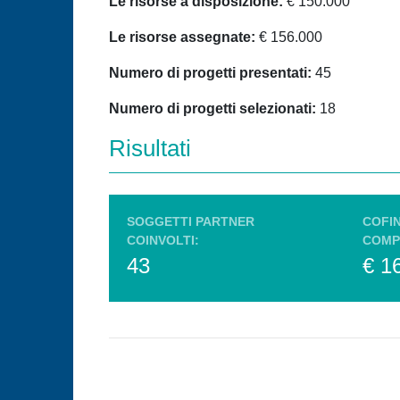
Le risorse a disposizione:
€ 150.000
Le risorse assegnate:
€ 156.000
Numero di progetti presentati:
45
Numero di progetti selezionati:
18
Risultati
SOGGETTI PARTNER
COFI
COINVOLTI:
COMP
43
€ 1