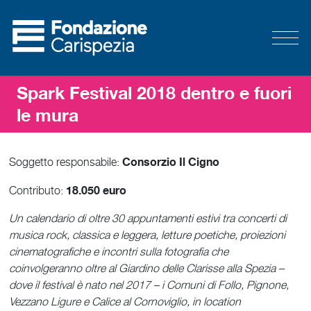
Spark Festival 2018 dentro e fuori
le mura
Consorzio
Il Cigno
Soggetto responsabile:
18.050 euro
Contributo:
Un calendario di oltre 30 appuntamenti estivi tra concerti di
musica rock, classica e leggera, letture poetiche, proiezioni
cinematografiche e incontri sulla fotografia che
coinvolgeranno oltre al Giardino delle Clarisse alla Spezia –
dove il festival è nato nel 2017 – i Comuni di Follo, Pignone,
Vezzano Ligure e Calice al Cornoviglio, in location