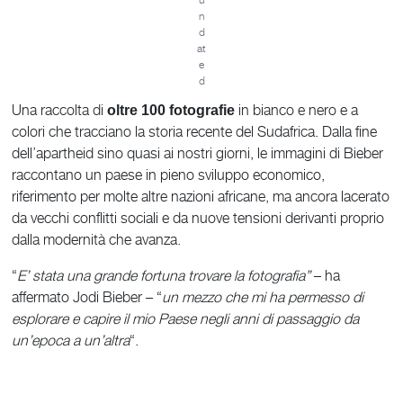
n
d
at
e
d
Una raccolta di
in bianco e nero e a
oltre 100 fotografie
colori che tracciano la storia recente del Sudafrica. Dalla fine
dell’apartheid sino quasi ai nostri giorni, le immagini di Bieber
raccontano un paese in pieno sviluppo economico,
riferimento per molte altre nazioni africane, ma ancora lacerato
da vecchi conflitti sociali e da nuove tensioni derivanti proprio
dalla modernità che avanza.
“
E’ stata una grande fortuna trovare la fotografia”
– ha
affermato Jodi Bieber – “
un mezzo che mi ha permesso di
esplorare e capire il mio Paese negli anni di passaggio da
un’epoca a un’altra
“.