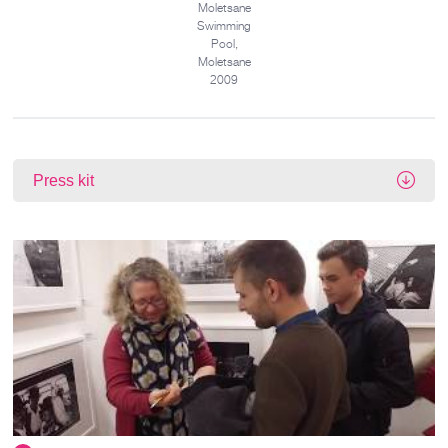
Moletsane
Swimming
Pool,
Moletsane
2009
Press kit