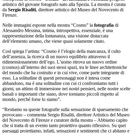
artistico del giovane fotografo nato alla Spezia. La mostra è curata
da
Sergio Risaliti
, direttore artistico del Museo del Novecento di
Firenze.
Nelle immagini esposte nella mostra “Cosmo” la
fotografia
di
Alessandro Messina, intima, introspettiva, essenziale, è una
rappresentazione della lontananza, una visione distaccata
dell’elemento umano, che viene quasi solamente citato.
Così spiega l’artista: “Cosmo è l’elogio della mancanza, il culto
dell’assenza, la ricerca di un nuovo equilibrio attraverso il
ridimensionamento dell’ego. L’uomo ritrova un nuovo ordine
(cosmos) all’interno dei suoi stessi spazi, tra le linee architettoniche
del mondo che ha costruito e in cui vive, come parte integrante di
esso. La solitudine di questi personaggi non è intesa come
abbandono, ma è una solitudine con cui ci confrontiamo tutti i
giorni, un attimo di immersione nei nostri pensieri, nelle nostre scelte
banali o importanti che siano, dove torniamo piccoli rispetto al
mondo, perché forse lo siamo”.
“Restiamo su queste fotografie sulla sensazione di spaesamento che
provocano – commenta Sergio Risaliti, direttore Artistico del Museo
del Novecento di Firenze e curatore della mostra – Abbiamo capito
che si tratta di un evento tanto proiettivo quanto riflessivo. Su quei
paesaggi proiettiamo, infatti, sensazioni e sentimenti che ci abitano e