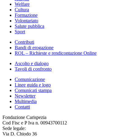
Welfare
Cultura
Formazione
Volontariato
Salute pubblica
Sport
Contributi
Bandi di erogazione
ROL – Richieste e rendicontazione Online
Ascolto e dialogo
Tavoli di confronto
Comunicazione
Linee guida e logo
Comunicati stampa
Newsletter
Multimedia
Contatti
Fondazione Carispezia
Cod Fisc e P Iva n. 00943700112
Sede legale:
Via D. Chiodo 36