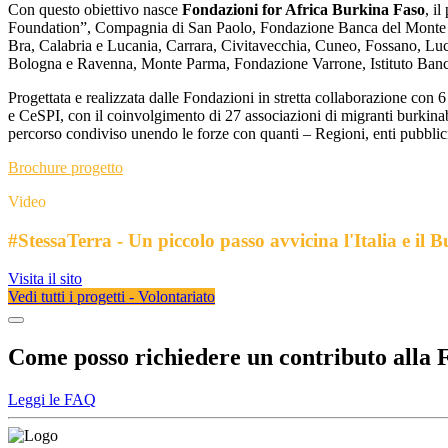
Con questo obiettivo nasce
Fondazioni for Africa Burkina Faso
, i
Foundation”, Compagnia di San Paolo, Fondazione Banca del Monte d
Bra, Calabria e Lucania, Carrara, Civitavecchia, Cuneo, Fossano, Lu
Bologna e Ravenna, Monte Parma, Fondazione Varrone, Istituto Banco
Progettata e realizzata dalle Fondazioni in stretta collaborazione c
e CeSPI, con il coinvolgimento di 27 associazioni di migranti burkinabè 
percorso condiviso unendo le forze con quanti – Regioni, enti pubblici 
Brochure progetto
Video
#StessaTerra - Un piccolo passo avvicina l'Italia e il 
Visita il sito
Vedi tutti i progetti - Volontariato
Come posso richiedere un contributo alla
Leggi le FAQ