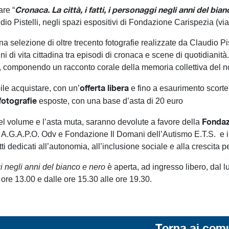
Cronaca. La città, i fatti, i personaggi negli anni del bia
are “
dio Pistelli, negli spazi espositivi di Fondazione Carispezia (vi
selezione di oltre trecento fotografie realizzate da Claudio Pist
anni di vita cittadina tra episodi di cronaca e scene di quotidiani
, componendo un racconto corale della memoria collettiva del nos
offerta libera
ile acquistare, con un’
e fino a esaurimento scorte,
fotografie
esposte, con una base d’asta di 20 euro
Fondaz
o del volume e l’asta muta, saranno devolute a favore della
, A.G.A.P.O. Odv e Fondazione Il Domani dell’Autismo E.T.S. e
tti dedicati all’autonomia, all’inclusione sociale e alla crescita 
ggi negli anni del bianco e nero
è aperta, ad ingresso libero, dal l
 ore 13.00 e dalle ore 15.30 alle ore 19.30.
Torna ai com