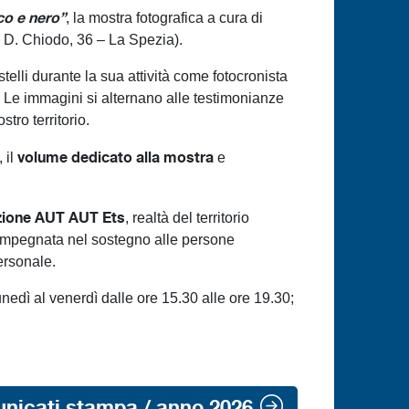
nco e nero”
, la mostra fotografica a cura di
a D. Chiodo, 36 – La Spezia).
elli durante la sua attività come fotocronista
tà. Le immagini si alternano alle testimonianze
tro territorio.
volume dedicato alla mostra
 il
e
ione AUT AUT Ets
, realtà del territorio
 impegnata nel sostegno alle persone
personale.
unedì al venerdì dalle ore 15.30 alle ore 19.30;
unicati stampa / anno 2026