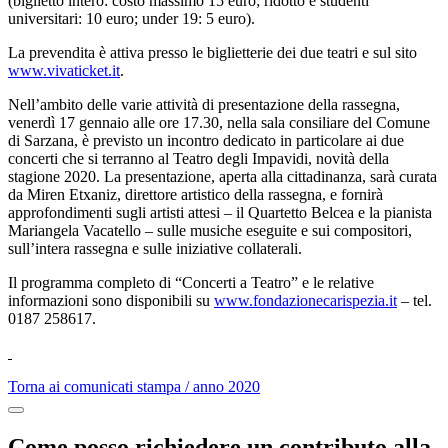
(biglietto intero: costo massimo 15 euro; ridotto e studenti
universitari: 10 euro; under 19: 5 euro).
La prevendita è attiva presso le biglietterie dei due teatri e sul sito
www.vivaticket.it
.
Nell’ambito delle varie attività di presentazione della rassegna,
venerdì 17 gennaio alle ore 17.30, nella sala consiliare del Comune
di Sarzana, è previsto un incontro dedicato in particolare ai due
concerti che si terranno al Teatro degli Impavidi, novità della
stagione 2020. La presentazione, aperta alla cittadinanza, sarà curata
da Miren Etxaniz, direttore artistico della rassegna, e fornirà
approfondimenti sugli artisti attesi – il Quartetto Belcea e la pianista
Mariangela Vacatello – sulle musiche eseguite e sui compositori,
sull’intera rassegna e sulle iniziative collaterali.
Il programma completo di “Concerti a Teatro” e le relative
informazioni sono disponibili su
www.fondazionecarispezia.it
– tel.
0187 258617.
Torna ai comunicati stampa / anno 2020
Come posso richiedere un contributo alla