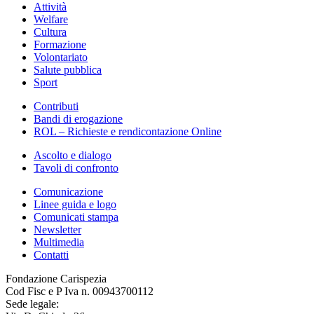
Attività
Welfare
Cultura
Formazione
Volontariato
Salute pubblica
Sport
Contributi
Bandi di erogazione
ROL – Richieste e rendicontazione Online
Ascolto e dialogo
Tavoli di confronto
Comunicazione
Linee guida e logo
Comunicati stampa
Newsletter
Multimedia
Contatti
Fondazione Carispezia
Cod Fisc e P Iva n. 00943700112
Sede legale: