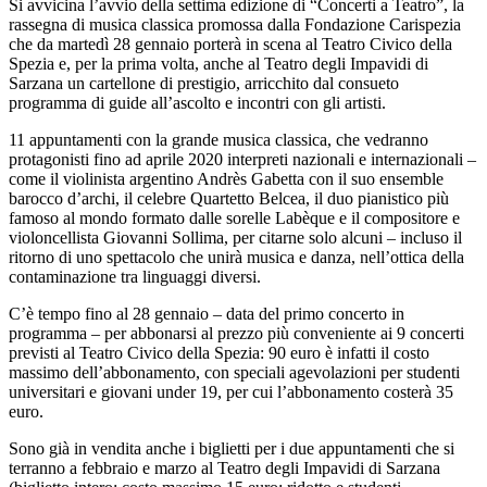
Si avvicina l’avvio della settima edizione di “Concerti a Teatro”, la
rassegna di musica classica promossa dalla Fondazione Carispezia
che da martedì 28 gennaio porterà in scena al Teatro Civico della
Spezia e, per la prima volta, anche al Teatro degli Impavidi di
Sarzana un cartellone di prestigio, arricchito dal consueto
programma di guide all’ascolto e incontri con gli artisti.
11 appuntamenti con la grande musica classica, che vedranno
protagonisti fino ad aprile 2020 interpreti nazionali e internazionali –
come il violinista argentino Andrès Gabetta con il suo ensemble
barocco d’archi, il celebre Quartetto Belcea, il duo pianistico più
famoso al mondo formato dalle sorelle Labèque e il compositore e
violoncellista Giovanni Sollima, per citarne solo alcuni – incluso il
ritorno di uno spettacolo che unirà musica e danza, nell’ottica della
contaminazione tra linguaggi diversi.
C’è tempo fino al 28 gennaio – data del primo concerto in
programma – per abbonarsi al prezzo più conveniente ai 9 concerti
previsti al Teatro Civico della Spezia: 90 euro è infatti il costo
massimo dell’abbonamento, con speciali agevolazioni per studenti
universitari e giovani under 19, per cui l’abbonamento costerà 35
euro.
Sono già in vendita anche i biglietti per i due appuntamenti che si
terranno a febbraio e marzo al Teatro degli Impavidi di Sarzana