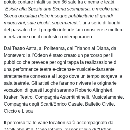
potuto contare infatti su ben 36 sale tra cinema e teatri.
“
Esiste alla Spezia una Scena scomparsa, o meglio una
Scena occultata dietro insegne pubblicitarie di grandi
magazzini, sale giochi, supermerca
ti”, una serie di luoghi
del passato che il progetto intende far conoscere e mettere
in relazione con il contesto contemporaneo.
Dal Teatro Astra, al Politeama, dal Trianon al Diana, dal
Monteverdi all’Odeon è stato creato un percorso per il
pubblico che prevede per ogni tappa la realizzazione di
una performance teatrale-circense-musicale-danzante
strettamente connessa al luogo dove un tempo sorgeva la
sala teatrale. Gli artisti che faranno rivivere le originarie
vocazioni di questi luoghi saranno Roberto Alinghieri,
Kraken Teatro, Compagnia Astorritintinelli, Musicalamente,
Compagnia degli Scarti/Enrico Casale, Balletto Civile,
Ciccio e Lisca
Il percorso tra le varie location sarà accompagnato dal
“Walk about” di Carlo Infante, responsabile di
“Urban