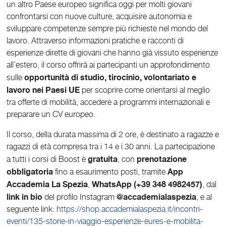
un altro Paese europeo significa oggi per molti giovani
confrontarsi con nuove culture, acquisire autonomia e
sviluppare competenze sempre più richieste nel mondo del
lavoro. Attraverso informazioni pratiche e racconti di
esperienze dirette di giovani che hanno già vissuto esperienze
all’estero, il corso offrirà ai partecipanti un approfondimento
opportunità di studio, tirocinio, volontariato e
sulle
lavoro nei Paesi UE
per scoprire come orientarsi al meglio
tra offerte di mobilità, accedere a programmi internazionali e
preparare un CV europeo.
Il corso, della durata massima di 2 ore, è destinato a ragazze e
ragazzi di età compresa tra i 14 e i 30 anni. La partecipazione
gratuita
prenotazione
a tutti i corsi di Boost è
, con
obbligatoria
App
fino a esaurimento posti, tramite
Accademia La Spezia
WhatsApp (+39 348 4982457)
,
, dal
link in bio
@accademialaspezia
del profilo Instagram
, e al
seguente link:
https://shop.accademialaspezia.it/incontri-
eventi/135-storie-in-viaggio-esperienze-eures-e-mobilita-