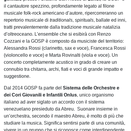
il cantautore spezzino, profondamente legato al filone
musicale folk-rock americano d’autore, ripercorreranno un
repertorio musicale di
traditionals
,
spirituals
, ballate ed inni,
tratti prevalentemente dalla tradizione musicale natalizia
d’oltreoceano. L’ensemble che si esibirà con Renzo
Cozzani e la GOSP è composto da musiciste del territorio:
Alessandra Rossi (clarinetto, sax e voce), Francesca Rossi
(violoncello e voce) e Marta Rovinalti (viola e voce). Un
concerto completamente acustico in grado di creare un
connubio tra chitarra, archi, fiati e voci di grande impatto e
suggestione.
Dal 2014 GOSP fa parte del
Sistema delle Orchestre e
dei Cori Giovanili e Infantili Onlus
, unico organismo
italiano ad aver siglato un accordo con il sistema
venezuelano presieduto da Abreu. Suonare insieme in
un’orchestra, secondo il maestro Abreu, è molto di più che
studiare la musica. Significa sentirsi parte di una comunità,
vivere in un gruppo che si riconosce come interdipendente