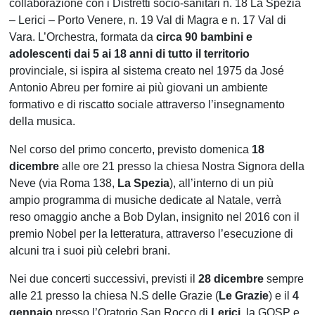
collaborazione con i Distretti socio-sanitari n. 18 La Spezia
– Lerici – Porto Venere, n. 19 Val di Magra e n. 17 Val di
Vara. L’Orchestra, formata da
circa 90 bambini e
adolescenti dai 5 ai 18 anni di tutto il territorio
provinciale, si ispira al sistema creato nel 1975 da José
Antonio Abreu per fornire ai più giovani un ambiente
formativo e di riscatto sociale attraverso l’insegnamento
della musica.
Nel corso del primo concerto, previsto domenica
18
dicembre
alle ore 21 presso la chiesa Nostra Signora della
Neve (via Roma 138,
La Spezia
), all’interno di un più
ampio programma di musiche dedicate al Natale, verrà
reso omaggio anche a Bob Dylan, insignito nel 2016 con il
premio Nobel per la letteratura, attraverso l’esecuzione di
alcuni tra i suoi più celebri brani.
Nei due concerti successivi, previsti il
28 dicembre
sempre
alle 21 presso la chiesa N.S delle Grazie (
Le Grazie
) e il
4
gennaio
presso l’Oratorio San Rocco di
Lerici
, la GOSP e