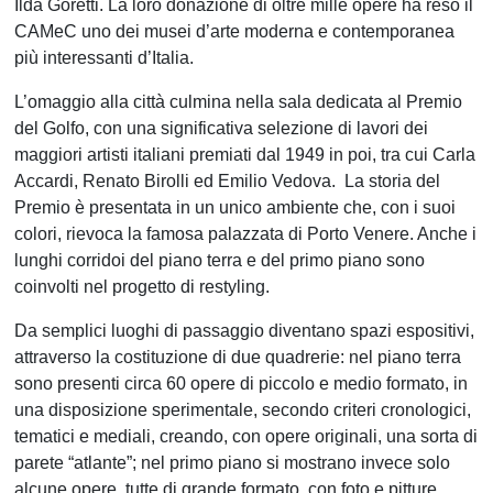
Ilda Goretti. La loro donazione di oltre mille opere ha reso il
CAMeC uno dei musei d’arte moderna e contemporanea
più interessanti d’Italia.
L’omaggio alla città culmina nella sala dedicata al Premio
del Golfo, con una significativa selezione di lavori dei
maggiori artisti italiani premiati dal 1949 in poi, tra cui Carla
Accardi, Renato Birolli ed Emilio Vedova. La storia del
Premio è presentata in un unico ambiente che, con i suoi
colori, rievoca la famosa palazzata di Porto Venere. Anche i
lunghi corridoi del piano terra e del primo piano sono
coinvolti nel progetto di restyling.
Da semplici luoghi di passaggio diventano spazi espositivi,
attraverso la costituzione di due quadrerie: nel piano terra
sono presenti circa 60 opere di piccolo e medio formato, in
una disposizione sperimentale, secondo criteri cronologici,
tematici e mediali, creando, con opere originali, una sorta di
parete “atlante”; nel primo piano si mostrano invece solo
alcune opere, tutte di grande formato, con foto e pitture