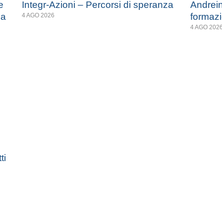
e
Integr-Azioni – Percorsi di speranza
Andrein
za
formazi
4 AGO 2026
4 AGO 202
ti