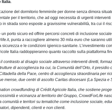
e
Italia
.
ficazione del dormitorio femminile per donne senza dimora situat
le per il territorio, che ad oggi necessita di urgenti interventi 
n strada sono esposte a gravissime vulnerabilità, tra cui il risc
 un porto sicuro ed offrire percorsi concreti di inclusione socia
ife.it, punta a raccogliere almeno 30 mila euro che saranno utili
, la sicurezza e le condizioni igienico-sanitarie. L’investimento
icole Italia raddoppieranno quanto raccolto sulla piattaforma fi
il contrasto al disagio sociale attraverso interventi diretti, for
utture di accoglienza tra cui, la Comunità dell’Orto, il presidio
ittadella della Pace, centro di accoglienza straordinaria per ri
 due mense, due centri di ascolto Caritas diocesani (La Spezia e 
nation crowdfunding di Crédit Agricole Italia, che sostiene progett
prossimità e vicinanza al territorio del Gruppo, CrowdForLife n
omunità e territori su tematiche come inclusione sociale, educa
tori, dipendenti, clienti e non clienti.