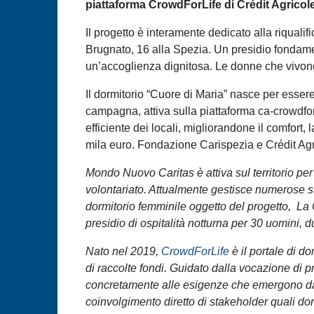
piattaforma CrowdForLife di Crédit Agricol
Il progetto è interamente dedicato alla riquali
Brugnato, 16 alla Spezia. Un presidio fondamenta
un’accoglienza dignitosa. Le donne che vivono i
Il dormitorio “Cuore di Maria” nasce per essere
campagna, attiva sulla piattaforma ca-crowdforl
efficiente dei locali, migliorandone il comfort
mila euro. Fondazione Carispezia e Crédit Agr
Mondo Nuovo Caritas è attiva sul territorio per 
volontariato. Attualmente gestisce numerose str
dormitorio femminile oggetto del progetto, La C
presidio di ospitalità notturna per 30 uomini,
Nato nel 2019,
CrowdForLife
è il portale di do
di raccolte fondi. Guidato dalla vocazione di 
concretamente alle esigenze che emergono da c
coinvolgimento diretto di stakeholder quali dona