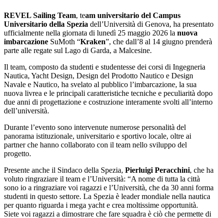
REVEL Sailing Team
, te
am universitario del Campus
Universitario della Spezia
dell’Università di Genova, ha presentato
ufficialmente nella giornata di lunedì 25 maggio 2026 la
nuova
imbarcazione
SuMoth “
Kraken
”, che dall’8 al 14 giugno prenderà
parte alle regate sul Lago di Garda, a Malcesine.
Il team, composto da studenti e studentesse dei corsi di Ingegneria
Nautica, Yacht Design, Design del Prodotto Nautico e Design
Navale e Nautico, ha svelato al pubblico l’imbarcazione, la sua
nuova livrea e le principali caratteristiche tecniche e peculiarità dopo
due anni di progettazione e costruzione interamente svolti all’interno
dell’università.
Durante l’evento sono intervenute numerose personalità del
panorama istituzionale, universitario e sportivo locale, oltre ai
partner che hanno collaborato con il team nello sviluppo del
progetto.
Presente anche il Sindaco della Spezia,
Pierluigi Peracchini
, che ha
voluto ringraziare il team e l’Università: “A nome di tutta la città
sono io a ringraziare voi ragazzi e l’Università, che da 30 anni forma
studenti in questo settore. La Spezia è leader mondiale nella nautica
per quanto riguarda i mega yacht e crea moltissime opportunità.
Siete voi ragazzi a dimostrare che fare squadra è ciò che permette di