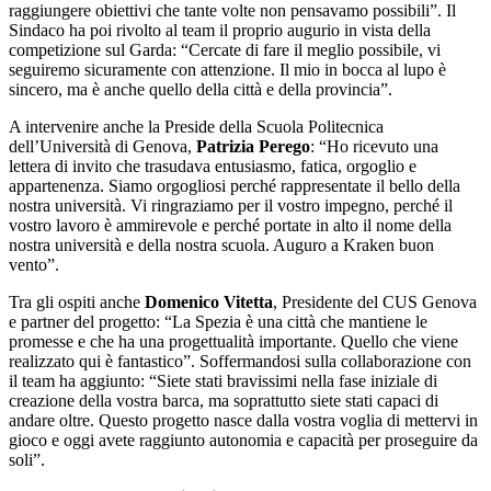
raggiungere obiettivi che tante volte non pensavamo possibili”. Il
Sindaco ha poi rivolto al team il proprio augurio in vista della
competizione sul Garda: “Cercate di fare il meglio possibile, vi
seguiremo sicuramente con attenzione. Il mio in bocca al lupo è
sincero, ma è anche quello della città e della provincia”.
A intervenire anche la Preside della Scuola Politecnica
dell’Università di Genova,
Patrizia Perego
: “Ho ricevuto una
lettera di invito che trasudava entusiasmo, fatica, orgoglio e
appartenenza. Siamo orgogliosi perché rappresentate il bello della
nostra università. Vi ringraziamo per il vostro impegno, perché il
vostro lavoro è ammirevole e perché portate in alto il nome della
nostra università e della nostra scuola. Auguro a Kraken buon
vento”.
Tra gli ospiti anche
Domenico Vitetta
, Presidente del CUS Genova
e partner del progetto: “La Spezia è una città che mantiene le
promesse e che ha una progettualità importante. Quello che viene
realizzato qui è fantastico”. Soffermandosi sulla collaborazione con
il team ha aggiunto: “Siete stati bravissimi nella fase iniziale di
creazione della vostra barca, ma soprattutto siete stati capaci di
andare oltre. Questo progetto nasce dalla vostra voglia di mettervi in
gioco e oggi avete raggiunto autonomia e capacità per proseguire da
soli”.