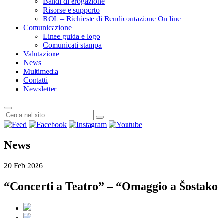
Bandi di erogazione
Risorse e supporto
ROL – Richieste di Rendicontazione On line
Comunicazione
Linee guida e logo
Comunicati stampa
Valutazione
News
Multimedia
Contatti
Newsletter
News
20 Feb 2026
“Concerti a Teatro” – “Omaggio a Šostako