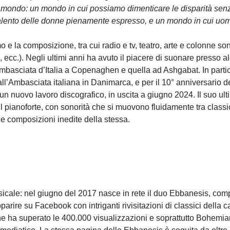
ondo: un mondo in cui possiamo dimenticare le disparità senza 
l talento delle donne pienamente espresso, e un mondo in cui uo
smo e la composizione, tra cui radio e tv, teatro, arte e colonne so
, ecc.). Negli ultimi anni ha avuto il piacere di suonare presso
, l’Ambasciata d’Italia a Copenaghen e quella ad Ashgabat. In part
all’Ambasciata italiana in Danimarca, e per il 10° anniversario d
n nuovo lavoro discografico, in uscita a giugno 2024. Il suo ultimo
 il pianoforte, con sonorità che si muovono fluidamente tra clas
ne composizioni inedite della stessa.
cale: nel giugno del 2017 nasce in rete il duo Ebbanesis, co
arire su Facebook con intriganti rivisitazioni di classici dell
, che ha superato le 400.000 visualizzazioni e soprattutto Bohe