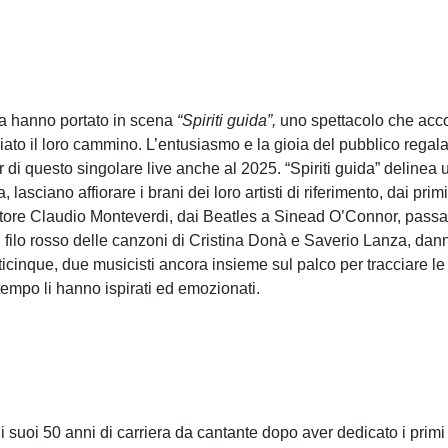
za hanno portato in scena
“Spiriti guida”,
uno spettacolo che accos
giato il loro cammino. L’entusiasmo e la gioia del pubblico regal
r di questo singolare live anche al 2025. “Spiriti guida” delinea
sciano affiorare i brani dei loro artisti di riferimento, dai primi 
sitore Claudio Monteverdi, dai Beatles a Sinead O’Connor, pass
 al filo rosso delle canzoni di Cristina Donà e Saverio Lanza, dann
inque, due musicisti ancora insieme sul palco per tracciare le 
empo li hanno ispirati ed emozionati.
i suoi 50 anni di carriera da cantante dopo aver dedicato i primi