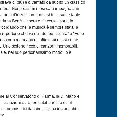
pirava di più) e diventato da subito un classico
arriera. Nei prossimi mesi sarà impegnata in
o album d’inediti, un podcast tutto suo e tante
edana Bertè – libera e sincera – porta in
i ricordando che la musica è sempre stata la
 repertorio che va da “Sei bellissima” a “Folle
aletta non mancano gli ultimi successi come
i. Uno scrigno ricco di canzoni memorabili,
na e, nel suo personalissimo modo, lo è
ne al Conservatorio di Parma, la Di Mario è
 istituzioni europee e italiane, tra cui il
e compositrici italiane. La sua instancabile
ca: