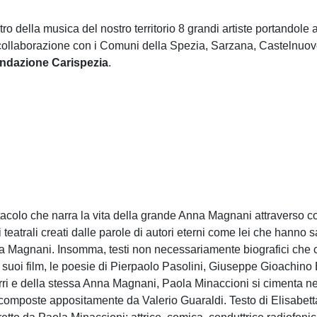
tro della musica del nostro territorio 8 grandi artiste portandole a
 in collaborazione con i Comuni della Spezia, Sarzana, Castelnu
ndazione Carispezia
.
colo che narra la vita della grande Anna Magnani attraverso con r
teatrali creati dalle parole di autori eterni come lei che hanno s
na Magnani. Insomma, testi non necessariamente biografici che c
 dai suoi film, le poesie di Pierpaolo Pasolini, Giuseppe Gioachi
ri e della stessa Anna Magnani, Paola Minaccioni si cimenta ne
mposte appositamente da Valerio Guaraldi. Testo di Elisabetta Fi