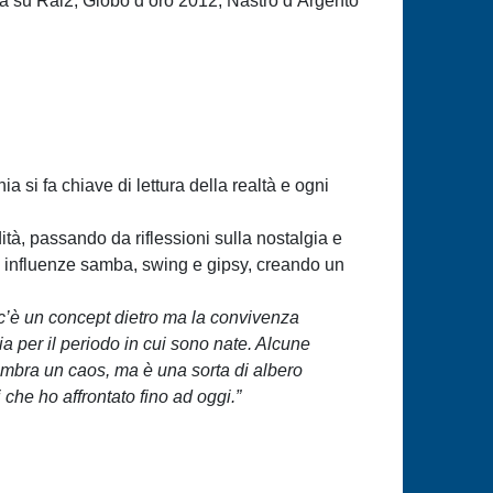
ica su Rai2, Globo d’oro 2012, Nastro d’Argento
a si fa chiave di lettura della realtà e ogni
tà, passando da riflessioni sulla nostalgia e
B a influenze samba, swing e gipsy, creando un
n c’è un concept dietro ma la convivenza
ia per il periodo in cui sono nate. Alcune
bra un caos, ma è una sorta di albero
 che ho affrontato fino ad oggi.”