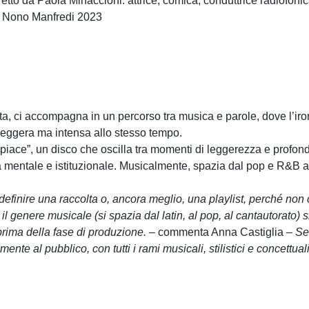
etto da Paola Minaccioni: attrice, comica, conduttrice radiofon
o Nono Manfredi 2023
a, ci accompagna in un percorso tra musica e parole, dove l’ironi
 leggera ma intensa allo stesso tempo.
piace”, un disco che oscilla tra momenti di leggerezza e profondi
iusura mentale e istituzionale. Musicalmente, spazia dal pop e R&
 definire una raccolta o, ancora meglio, una playlist, perché no
il genere musicale (si spazia dal latin, al pop, al cantautorato) s
 prima della fase di produzione.
– commenta Anna Castiglia –
Sem
e al pubblico, con tutti i rami musicali, stilistici e concettuali