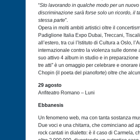
“
Sto lavorando in qualche modo per un nuovo m
discriminazione sarà forse solo un ricordo, i
stessa parte
”.
Opera in molti ambiti artistici oltre il concerti
Padiglione Italia Expo Dubai, Treccani, Tiscali
all’estero, tra cui l’Istituto di Cultura a Oslo
internazionale contro la violenza sulle donne 
suo attivo 4 album in studio e in preparazione u
tre atti” è un omaggio per celebrare e onorare
Chopin (il poeta del pianoforte) oltre che alcu
29 agosto
Anfiteatro Romano – Luni
Ebbanesis
Un fenomeno web, ma con tanta sostanza musi
Due voci e una chitarra, che cominciano ad app
rock cantati in dialetto: è il caso di Carmela