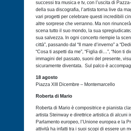
successi tra musica e tv, con l’uscita di Pazza
della sua discografia, l’artista torna live da 
vari progetti per celebrare questi incredibili ci
altre sorprese che verranno. Ma non rinuncerà̀ 
scena tutto il suo mondo, la sua spregiudicatez
sua salvezza. In ogni concerto riempie la scena
città”, passando dal “Il mare d’inverno” a “De
“Cosa ti aspetti da me”, “Figlia di…”, “Non ti
immagini del passato, suoni del presente, visu
sicuramente diventata. Sul palco è accompagn
18 agosto
Piazza XIII Dicembre – Montemarcello
Roberta di Mario
Roberta di Mario è compositrice e pianista cl
artista Steinway e direttrice artistica di alcuni 
Parlamento europeo, l’Unione europea e la Pres
attività ha infatti tra i suoi scopi di essere 