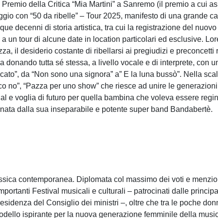
- Premio della Critica “Mia Martini” a Sanremo (il premio a cui as
maggio con “50 da ribelle” – Tour 2025, manifesto di una grande c
nque decenni di storia artistica, tra cui la registrazione del nuov
a un tour di alcune date in location particolari ed esclusive. Lor
za, il desiderio costante di ribellarsi ai pregiudizi e preconcett
 donando tutta sé stessa, a livello vocale e di interprete, con un
dicato”, da “Non sono una signora” a” E la luna bussò”. Nella sc
 dico no”, “Pazza per uno show” che riesce ad unire le generazion
al e voglia di futuro per quella bambina che voleva essere regi
ata dalla sua inseparabile e potente super band Bandabertè.
assica contemporanea. Diplomata col massimo dei voti e menzio
importanti Festival musicali e culturali – patrocinati dalle principali
idenza del Consiglio dei ministri –, oltre che tra le poche donn
un modello ispirante per la nuova generazione femminile della musi