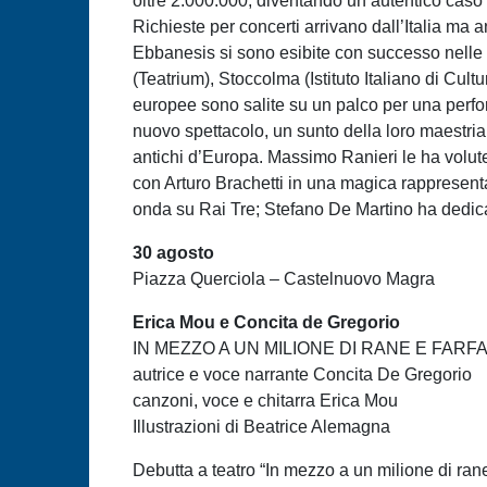
oltre 2.000.000, diventando un autentico caso
Richieste per concerti arrivano dall’Italia ma 
Ebbanesis si sono esibite con successo nelle 
(Teatrium), Stoccolma (Istituto Italiano di Cul
europee sono salite su un palco per una perfor
nuovo spettacolo, un sunto della loro maestria 
antichi d’Europa. Massimo Ranieri le ha volute
con Arturo Brachetti in una magica rappresenta
onda su Rai Tre; Stefano De Martino ha dedicat
30 agosto
Piazza Querciola – Castelnuovo Magra
Erica Mou e Concita de Gregorio
IN MEZZO A UN MILIONE DI RANE E FARF
autrice e voce narrante Concita De Gregorio
canzoni, voce e chitarra Erica Mou
Illustrazioni di Beatrice Alemagna
Debutta a teatro “In mezzo a un milione di rane 