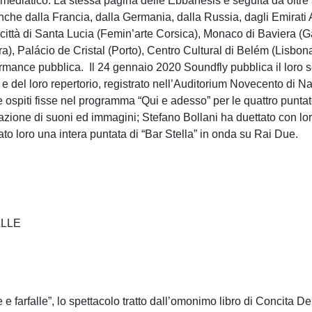
 mediatico. La stessa pagina delle Ebbanesis è seguita da oltre
anche dalla Francia, dalla Germania, dalla Russia, dagli Emirati A
città di Santa Lucia (Femin’arte Corsica), Monaco di Baviera (G
tura), Palácio de Cristal (Porto), Centro Cultural di Belém (Lisb
mance pubblica. Il 24 gennaio 2020 Soundfly pubblica il loro se
e del loro repertorio, registrato nell’Auditorium Novecento di Nap
 ospiti fisse nel programma “Qui e adesso” per le quattro punta
zione di suoni ed immagini; Stefano Bollani ha duettato con lor
o loro una intera puntata di “Bar Stella” in onda su Rai Due.
ALLE
e farfalle”, lo spettacolo tratto dall’omonimo libro di Concita De