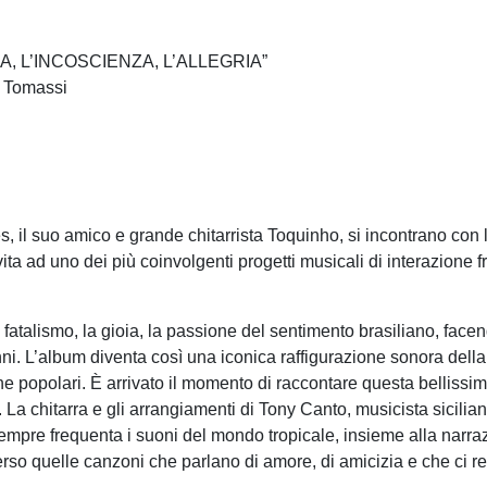
, L’INCOSCIENZA, L’ALLEGRIA”
e Tomassi
, il suo amico e grande chitarrista Toquinho, si incontrano con l’
ta ad uno dei più coinvolgenti progetti musicali di interazione fra
atalismo, la gioia, la passione del sentimento brasiliano, facend
nni. L’album diventa così una iconica raffigurazione sonora della 
 popolari. È arrivato il momento di raccontare questa bellissima
La chitarra e gli arrangiamenti di Tony Canto, musicista sicilian
sempre frequenta i suoni del mondo tropicale, insieme alla narr
verso quelle canzoni che parlano di amore, di amicizia e che ci