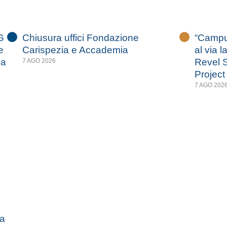
G
Chiusura uffici Fondazione
“Campus
e
Carispezia e Accademia
al via l
za
Revel S
7 AGO 2026
Project
7 AGO 202
za