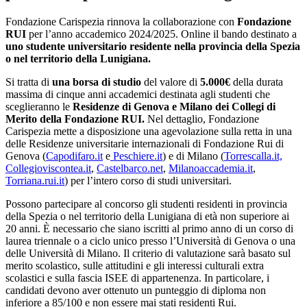
Fondazione Carispezia
rinnova la collaborazione con
Fondazione
RUI
per l’anno accademico 2024/2025. Online il bando destinato a
uno studente universitario residente nella provincia della Spezia
o nel territorio della Lunigiana.
Si tratta di
una
borsa di studio
del valore di
5.000€
della durata
massima di cinque anni accademici destinata agli studenti che
sceglieranno le
Residenze di Genova e Milano dei Collegi di
Merito della Fondazione RUI.
Nel dettaglio, Fondazione
Carispezia mette a disposizione una agevolazione sulla retta in una
delle Residenze universitarie internazionali di Fondazione Rui di
Genova (
Capodifaro.it
e
Peschiere.it
) e di Milano (
Torrescalla.it,
Collegioviscontea.it
,
Castelbarco.net
,
Milanoaccademia.it
,
Torriana.rui.it
) per l’intero corso di studi universitari.
Possono partecipare al concorso gli studenti residenti in provincia
della Spezia o nel territorio della Lunigiana di età non superiore ai
20 anni. È necessario che siano iscritti al primo anno di un corso di
laurea triennale o a ciclo unico presso l’Università di Genova o una
delle Università di Milano. Il criterio di valutazione sarà basato sul
merito scolastico, sulle attitudini e gli interessi culturali extra
scolastici e sulla fascia ISEE di appartenenza. In particolare, i
candidati devono aver ottenuto un punteggio di diploma non
inferiore a 85/100 e non essere mai stati residenti Rui.