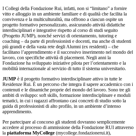
I Collegi della Fondazione Rui, infatti, non si “limitano” a fornire
vitto e alloggio in un ambiente familiare e di qualità che facilita la
convivenza e la multiculturalità, ma offrono a ciascun ospite un
progetto formativo personalizzato, assicurando attività didattiche
interdisciplinari e integrative rispetto al corso di studi seguito
(Progetto JUMP), nonché servizi di orientamento, tutoring e
coaching – da parte di professionisti e docenti, ma anche di studenti
più grandi e della vasta rete degli Alumni (ex residenti) – che
facilitano l’apprendimento e il successivo inserimento nel mondo del
lavoro, con specifiche attività di placement. Negli anni la
Fondazione ha sviluppato iniziative pilota per l’orientamento e la
mobilità internazionale al servizio di tutto il sistema universitario.
JUMP
è il progetto formativo interdisciplinare attivo in tutte le
Residenze Rui. È un percorso che integra il sapere accademico con i
contenuti e le dinamiche proprie del mondo del lavoro. Sono tre gli
ambiti di sviluppo: soft skills, formazione interdisciplinare e moduli
tematici, in cui i ragazzi affrontano casi concreti di studio sotto la
guida di professionisti di alto profilo, in un ambiente d’intenso
apprendimento.
Per partecipare al concorso gli studenti dovranno semplicemente
accedere al processo di ammissione della Fondazione RUI attraverso
la
piattaforma MyCollege
(mycollege.fondazionerui.it),