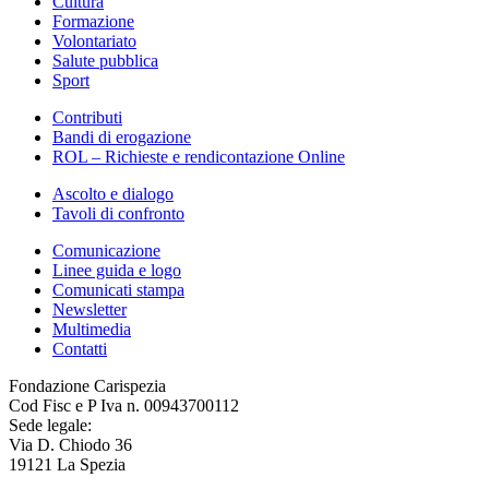
Cultura
Formazione
Volontariato
Salute pubblica
Sport
Contributi
Bandi di erogazione
ROL – Richieste e rendicontazione Online
Ascolto e dialogo
Tavoli di confronto
Comunicazione
Linee guida e logo
Comunicati stampa
Newsletter
Multimedia
Contatti
Fondazione Carispezia
Cod Fisc e P Iva n. 00943700112
Sede legale:
Via D. Chiodo 36
19121 La Spezia