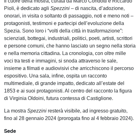
Il cuore della mostra, curata da Marco Condotti e Riccardo
Pioli, è dedicato agli
Spezzini
– di nascita, d’adozione,
onorari, in visita o soltanto di passaggio, noti e meno noti –
protagonisti, testimoni e partecipi dell’evoluzione della
Spezia. Sono loro i “volti della città in trasformazione”:
scienziati, bottegai, industriali, politici, poeti, artisti, scrittori
e persone comuni, che hanno lasciato un segno nella storia
e nella memoria cittadina. La cronologia, con oltre mille
voci tra testi e immagini, si snoda attraverso le sale,
insieme a filmati e audiovisivi che arricchiscono il percorso
espositivo. Una sala, infine, ospita un racconto
multimediale, di grande impatto, dedicato all’estate del
1853 e ai suoi protagonisti. Al centro del racconto la figura
di Virginia Oldoini, futura contessa di Castiglione.
La mostra
Spezzini
resterà visibile, ad ingresso gratuito,
fino al 28 gennaio 2024 (prorogata fino al 4 febbraio 2024).
Sede