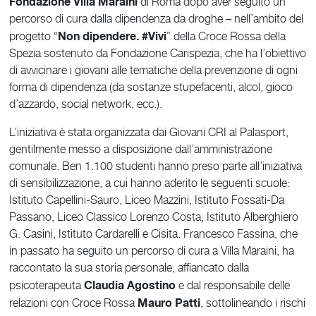
Fondazione Villa Maraini
di Roma dopo aver seguito un
percorso di cura dalla dipendenza da droghe – nell’ambito del
Non dipendere. #Vivi
progetto “
” della Croce Rossa della
Spezia sostenuto da Fondazione Carispezia, che ha l’obiettivo
di avvicinare i giovani alle tematiche della prevenzione di ogni
forma di dipendenza (da sostanze stupefacenti, alcol, gioco
d’azzardo, social network, ecc.).
L’iniziativa è stata organizzata dai Giovani CRI al Palasport,
gentilmente messo a disposizione dall’amministrazione
comunale. Ben 1.100 studenti hanno preso parte all’iniziativa
di sensibilizzazione, a cui hanno aderito le seguenti scuole:
Istituto Capellini-Sauro, Liceo Mazzini, Istituto Fossati-Da
Passano, Liceo Classico Lorenzo Costa, Istituto Alberghiero
G. Casini, Istituto Cardarelli e Cisita. Francesco Fassina, che
in passato ha seguito un percorso di cura a Villa Maraini, ha
raccontato la sua storia personale, affiancato dalla
Claudia Agostino
psicoterapeuta
e dal responsabile delle
Mauro Patti
relazioni con Croce Rossa
, sottolineando i rischi