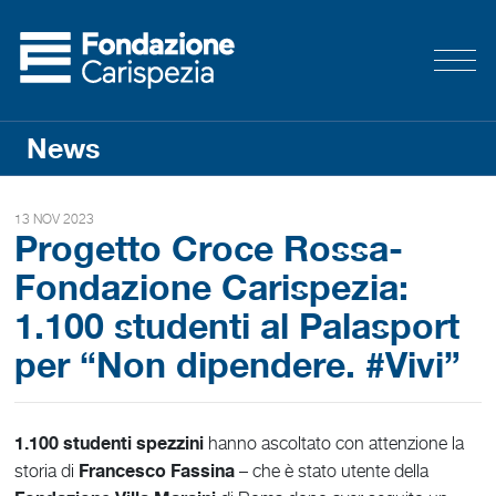
News
13 NOV 2023
Progetto Croce Rossa-
Fondazione Carispezia:
1.100 studenti al Palasport
per “Non dipendere. #Vivi”
1.100 studenti spezzini
hanno ascoltato con attenzione la
Francesco Fassina
storia di
– che è stato utente della