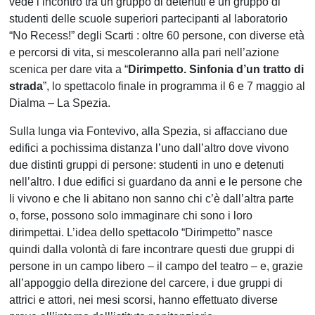
vede l’incontro tra un gruppo di detenuti e un gruppo di
studenti delle scuole superiori partecipanti al laboratorio
“No Recess!” degli Scarti : oltre 60 persone, con diverse età
e percorsi di vita, si mescoleranno alla pari nell’azione
scenica per dare vita a “
Dirimpetto. Sinfonia d’un tratto di
strada
”, lo spettacolo finale in programma il 6 e 7 maggio al
Dialma – La Spezia.
Sulla lunga via Fontevivo, alla Spezia, si affacciano due
edifici a pochissima distanza l’uno dall’altro dove vivono
due distinti gruppi di persone: studenti in uno e detenuti
nell’altro. I due edifici si guardano da anni e le persone che
li vivono e che li abitano non sanno chi c’è dall’altra parte
o, forse, possono solo immaginare chi sono i loro
dirimpettai. L’idea dello spettacolo “Dirimpetto” nasce
quindi dalla volontà di fare incontrare questi due gruppi di
persone in un campo libero – il campo del teatro – e, grazie
all’appoggio della direzione del carcere, i due gruppi di
attrici e attori, nei mesi scorsi, hanno effettuato diverse