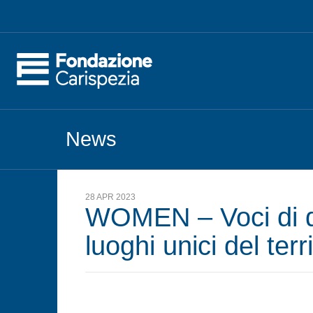
News
28 APR 2023
WOMEN – Voci di do
luoghi unici del terri