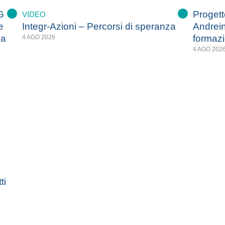
G
Progetto
VIDEO
e
Integr-Azioni – Percorsi di speranza
Andrein
za
formazi
4 AGO 2026
4 AGO 202
ti