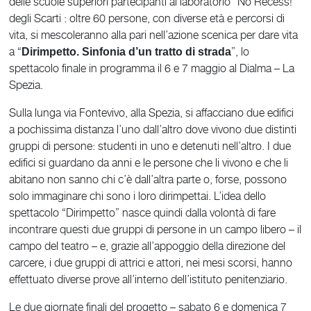
delle scuole superiori partecipanti al laboratorio “No Recess!”
degli Scarti : oltre 60 persone, con diverse età e percorsi di
vita, si mescoleranno alla pari nell’azione scenica per dare vita
a “
”, lo
Dirimpetto. Sinfonia d’un tratto di strada
spettacolo finale in programma il 6 e 7 maggio al Dialma – La
Spezia.
Sulla lunga via Fontevivo, alla Spezia, si affacciano due edifici
a pochissima distanza l’uno dall’altro dove vivono due distinti
gruppi di persone: studenti in uno e detenuti nell’altro. I due
edifici si guardano da anni e le persone che li vivono e che li
abitano non sanno chi c’è dall’altra parte o, forse, possono
solo immaginare chi sono i loro dirimpettai. L’idea dello
spettacolo “Dirimpetto” nasce quindi dalla volontà di fare
incontrare questi due gruppi di persone in un campo libero – il
campo del teatro – e, grazie all’appoggio della direzione del
carcere, i due gruppi di attrici e attori, nei mesi scorsi, hanno
effettuato diverse prove all’interno dell’istituto penitenziario.
Le due giornate finali del progetto – sabato 6 e domenica 7