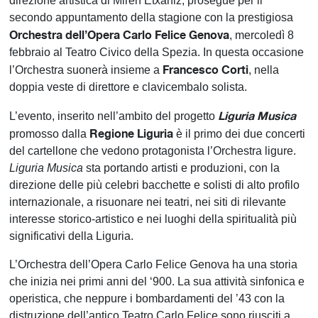
direzione artistica di Miren Etxaniz, prosegue per il
secondo appuntamento della stagione con la prestigiosa
Orchestra dell’Opera Carlo Felice Genova
, mercoledì 8
febbraio al Teatro Civico della Spezia. In questa occasione
Francesco Corti
l’Orchestra suonerà insieme a
, nella
doppia veste di direttore e clavicembalo solista.
Liguria Musica
L’evento, inserito nell’ambito del progetto
Regione Liguria
promosso dalla
è il primo dei due concerti
del cartellone che vedono protagonista l’Orchestra ligure.
Liguria Musica
sta portando artisti e produzioni, con la
direzione delle più celebri bacchette e solisti di alto profilo
internazionale, a risuonare nei teatri, nei siti di rilevante
interesse storico-artistico e nei luoghi della spiritualità più
significativi della Liguria.
L’Orchestra dell’Opera Carlo Felice Genova ha una storia
che inizia nei primi anni del ‘900. La sua attività sinfonica e
operistica, che neppure i bombardamenti del ’43 con la
distruzione dell’antico Teatro Carlo Felice sono riusciti a