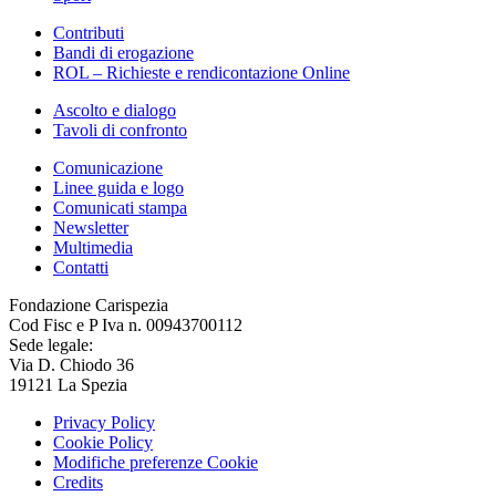
Contributi
Bandi di erogazione
ROL – Richieste e rendicontazione Online
Ascolto e dialogo
Tavoli di confronto
Comunicazione
Linee guida e logo
Comunicati stampa
Newsletter
Multimedia
Contatti
Fondazione Carispezia
Cod Fisc e P Iva n. 00943700112
Sede legale:
Via D. Chiodo 36
19121 La Spezia
Privacy Policy
Cookie Policy
Modifiche preferenze Cookie
Credits