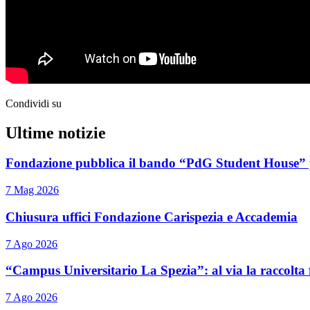
Condividi su
Ultime notizie
Fondazione pubblica il bando “PdG Student House” per
7 Mag 2026
Chiusura uffici Fondazione Carispezia e Accademia
7 Ago 2026
“Campus Universitario La Spezia”: al via la raccolta 
7 Ago 2026