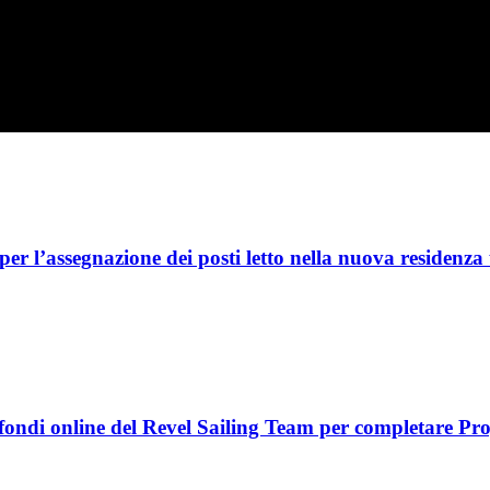
 l’assegnazione dei posti letto nella nuova residenza 
fondi online del Revel Sailing Team per completare Pro