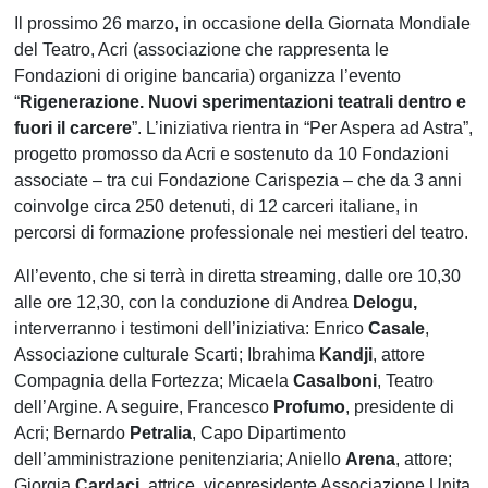
Il prossimo 26 marzo, in occasione della Giornata Mondiale
del Teatro, Acri (associazione che rappresenta le
Fondazioni di origine bancaria) organizza l’evento
“
Rigenerazione.
Nuovi sperimentazioni teatrali dentro e
fuori il carcere
”. L’iniziativa rientra in “Per Aspera ad Astra”,
progetto promosso da Acri e sostenuto da 10 Fondazioni
associate – tra cui Fondazione Carispezia – che da 3 anni
coinvolge circa 250 detenuti, di 12 carceri italiane, in
percorsi di formazione professionale nei mestieri del teatro.
All’evento, che si terrà in diretta streaming, dalle ore 10,30
alle ore 12,30, con la conduzione di Andrea
Delogu,
interverranno i testimoni dell’iniziativa: Enrico
Casale
,
Associazione culturale Scarti; Ibrahima
Kandji
, attore
Compagnia della Fortezza; Micaela
Casalboni
, Teatro
dell’Argine. A seguire, Francesco
Profumo
, presidente di
Acri; Bernardo
Petralia
, Capo Dipartimento
dell’amministrazione penitenziaria; Aniello
Arena
, attore;
Giorgia
Cardaci
, attrice, vicepresidente Associazione Unita