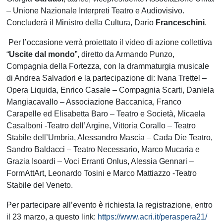
– Unione Nazionale Interpreti Teatro e Audiovisivo.
Concluderà il Ministro della Cultura, Dario
Franceschini
.
Per l’occasione verrà proiettato il video di azione collettiva
“
Uscite dal mondo
”, diretto da Armando Punzo,
Compagnia della Fortezza, con la drammaturgia musicale
di Andrea Salvadori e la partecipazione di: Ivana Trettel –
Opera Liquida, Enrico Casale – Compagnia Scarti, Daniela
Mangiacavallo – Associazione Baccanica, Franco
Carapelle ed Elisabetta Baro – Teatro e Società, Micaela
Casalboni -Teatro dell’Argine, Vittoria Corallo – Teatro
Stabile dell’Umbria, Alessandro Mascia – Cada Die Teatro,
Sandro Baldacci – Teatro Necessario, Marco Mucaria e
Grazia Isoardi – Voci Erranti Onlus, Alessia Gennari –
FormAttArt, Leonardo Tosini e Marco Mattiazzo -Teatro
Stabile del Veneto.
Per partecipare all’evento è richiesta la registrazione, entro
il 23 marzo, a questo link:
https://www.acri.it/peraspera21/