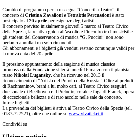
Cambio di programma per la rassegna “Concerti a Teatro”: il
concerto di
Cristina Zavalloni e Tetraktis Percussioni
è stato
posticipato al
20 aprile
per esigenze degli artisti.
Il concerto previsto inizialmente giovedì 5 marzo al Teatro Civico
della Spezia, la relativa guida all’ascolto e l’incontro tra i musicisti e
gli studenti del Conservatorio di musica “G. Puccini” non sono
pertanto annullati ma solo rimandati.
Gli abbonamenti e i biglietti già venduti restano comunque validi per
la nuova data del 20 aprile.
Il prossimo appuntamento della stagione di musica classica
promossa dalla Fondazione si terrà lunedì 16 marzo con il pianista
russo
Nikolai Lugansky
, che ha ricevuto nel 2013 il
riconoscimento di “Artista del Popolo della Russia”. Oltre ai preludi
di Rachmaninov, brani a lui molto cari, al Teatro Civico eseguirà
due sonate di Beethoven e il Preludio, corale e fuga di Franck, opera
di eccezionale bellezza e di raro ascolto nelle sale da concerto.
Info e biglietti:
La prevendita dei biglietti è attiva al Teatro Civico della Spezia (tel.
0187-727521), oltre che online su
www.vivaticket.it
.
Condividi su
Ultime notizie