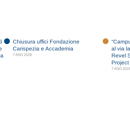
G
Chiusura uffici Fondazione
“Campus
e
Carispezia e Accademia
al via l
za
Revel S
7 AGO 2026
Project
7 AGO 202