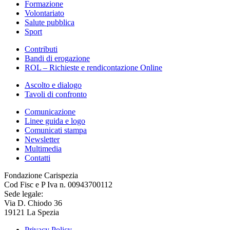
Formazione
Volontariato
Salute pubblica
Sport
Contributi
Bandi di erogazione
ROL – Richieste e rendicontazione Online
Ascolto e dialogo
Tavoli di confronto
Comunicazione
Linee guida e logo
Comunicati stampa
Newsletter
Multimedia
Contatti
Fondazione Carispezia
Cod Fisc e P Iva n. 00943700112
Sede legale:
Via D. Chiodo 36
19121 La Spezia
Privacy Policy