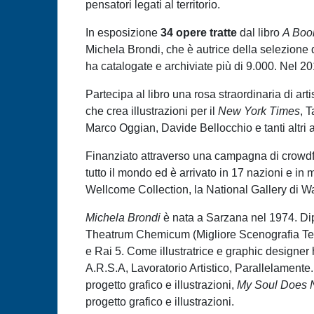
pensatori legati al territorio.
In esposizione
34 opere tratte
dal libro
A Boo
Michela Brondi, che è autrice della selezione d
ha catalogate e archiviate più di 9.000. Nel 20
Partecipa al libro una rosa straordinaria di ar
che crea illustrazioni per il
New York Times
, 
Marco Oggian, Davide Bellocchio e tanti altri ar
Finanziato attraverso una campagna di crowdf
tutto il mondo ed è arrivato in 17 nazioni e in
Wellcome Collection, la National Gallery di Wa
Michela Brondi
è nata a Sarzana nel 1974. Dip
Theatrum Chemicum (Migliore Scenografia Teat
e Rai 5. Come illustratrice e graphic designe
A.R.S.A, Lavoratorio Artistico, Parallelament
progetto grafico e illustrazioni,
My Soul Does N
progetto grafico e illustrazioni.