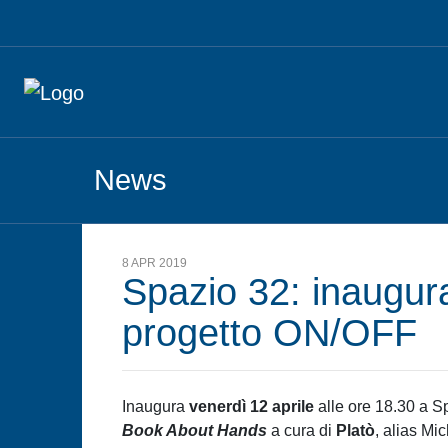
News
8 APR 2019
Spazio 32: inaugur
progetto ON/OFF
Inaugura
venerdì 12 aprile
alle ore 18.30 a Sp
Book About Hands
a cura di
Platò
, alias Mi