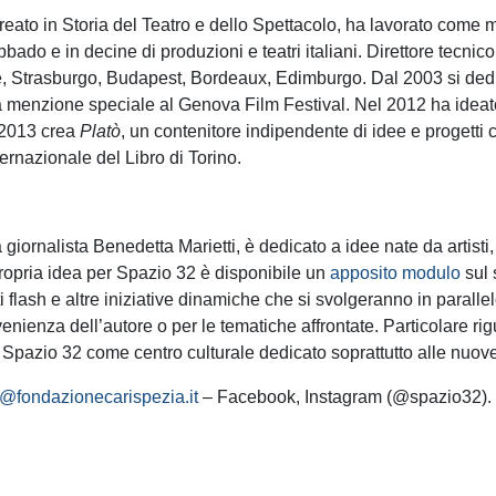
ato in Storia del Teatro e dello Spettacolo, ha lavorato come m
bado e in decine di produzioni e teatri italiani. Direttore tecnico
e, Strasburgo, Budapest, Bordeaux, Edimburgo. Dal 2003 si dedi
na menzione speciale al Genova Film Festival. Nel 2012 ha idea
l 2013 crea
Platò
, un contenitore indipendente di idee e progetti 
ternazionale del Libro di Torino.
a giornalista Benedetta Marietti, è dedicato a idee nate da artisti,
propria idea per Spazio 32 è disponibile un
apposito modulo
sul 
flash e altre iniziative dinamiche che si svolgeranno in paral
venienza dell’autore o per le tematiche affrontate. Particolare ri
i Spazio 32 come centro culturale dedicato soprattutto alle nuov
@fondazionecarispezia.it
– Facebook, Instagram (@spazio32).