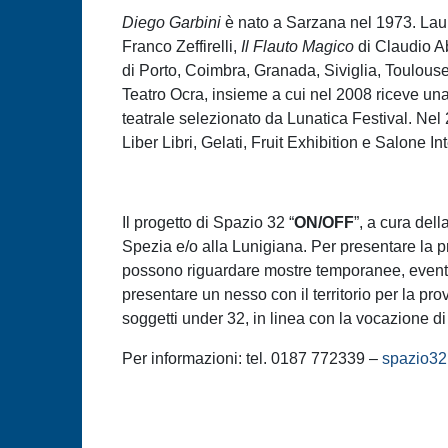
Diego Garbini
è nato a Sarzana nel 1973. Laure
Franco Zeffirelli,
Il Flauto Magico
di Claudio Ab
di Porto, Coimbra, Granada, Siviglia, Toulous
Teatro Ocra, insieme a cui nel 2008 riceve u
teatrale selezionato da Lunatica Festival. Ne
Liber Libri, Gelati, Fruit Exhibition e Salone In
Il progetto di Spazio 32 “
ON/OFF
”, a cura dell
Spezia e/o alla Lunigiana. Per presentare la 
possono riguardare mostre temporanee, eventi 
presentare un nesso con il territorio per la pro
soggetti under 32, in linea con la vocazione d
Per informazioni: tel. 0187 772339 –
spazio32