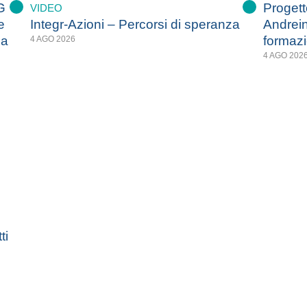
G
Progetto
VIDEO
e
Integr-Azioni – Percorsi di speranza
Andrein
za
formazi
4 AGO 2026
4 AGO 202
ti