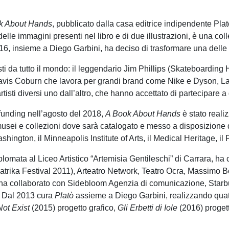
k About Hands
, pubblicato dalla casa editrice indipendente Pl
elle immagini presenti nel libro e di due illustrazioni, è una col
16, insieme a Diego Garbini, ha deciso di trasformare una delle s
tisti da tutto il mondo: il leggendario Jim Phillips (Skateboardi
Tavis Coburn che lavora per grandi brand come Nike e Dyson, La
tisti diversi uno dall’altro, che hanno accettato di partecipare a
unding nell’agosto del 2018,
A Book About Hands
è stato reali
 musei e collezioni dove sarà catalogato e messo a disposizione d
shington, il Minneapolis Institute of Arts, il Medical Heritage, 
lomata al Liceo Artistico “Artemisia Gentileschi” di Carrara, h
rika Festival 2011), Arteatro Network, Teatro Ocra, Massimo B
r ha collaborato con Sidebloom Agenzia di comunicazione, Starb
e. Dal 2013 cura
Platò
assieme a Diego Garbini, realizzando quat
ot Exist
(2015) progetto grafico,
Gli Erbetti di Iole
(2016) proget