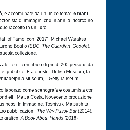
atò, e accomunate da un unico tema:
le mani.
lezionista di immagini che in anni di ricerca ne
ue raccolte in un libro.
ng Hall of Fame Icon, 2017), Michael Waraksa
urène Boglio (
BBC
,
The Guardian
,
Google
),
 questa collezione.
zzato con il contributo di più di 200 persone da
el pubblico. Fra questi Il British Museum, la
il Philadelphia Museum, il Getty Museum.
a collaborato come scenografa e costumista con
ondielli, Mattia Costa, Novecento produzione
usiness, In Immagine, Toshiyuki Matsushita,
tro pubblicazioni:
The Wry Pussy Bar
(2014),
to grafico,
A Book About Hands
(2018)