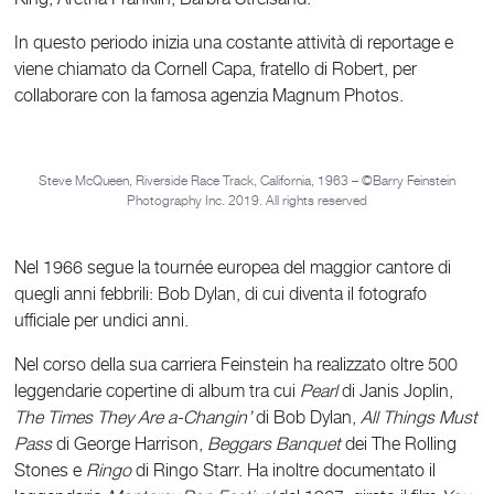
In questo periodo inizia una costante attività di reportage e
viene chiamato da Cornell Capa, fratello di Robert, per
collaborare con la famosa agenzia Magnum Photos.
Steve McQueen, Riverside Race Track, California, 1963 – ©Barry Feinstein
Photography Inc. 2019. All rights reserved
Nel 1966 segue la tournée europea del maggior cantore di
quegli anni febbrili: Bob Dylan, di cui diventa il fotografo
ufficiale per undici anni.
Nel corso della sua carriera Feinstein ha realizzato oltre 500
leggendarie copertine di album tra cui
Pearl
di Janis Joplin,
The Times They Are a-Changin’
di Bob Dylan,
All Things Must
Pass
di George Harrison,
Beggars Banquet
dei The Rolling
Stones e
Ringo
di Ringo Starr. Ha inoltre documentato il