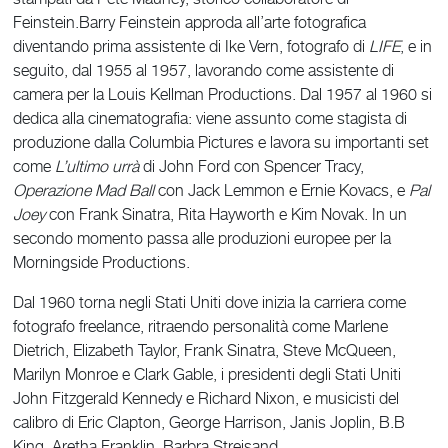
Feinstein.Barry Feinstein approda all’arte fotografica
diventando prima assistente di Ike Vern, fotografo di
LIFE
, e in
seguito, dal 1955 al 1957, lavorando come assistente di
camera per la Louis Kellman Productions. Dal 1957 al 1960 si
dedica alla cinematografia: viene assunto come stagista di
produzione dalla Columbia Pictures e lavora su importanti set
come
L’ultimo urrà
di John Ford con Spencer Tracy,
Operazione Mad Ball
con Jack Lemmon e Ernie Kovacs, e
Pal
Joey
con Frank Sinatra, Rita Hayworth e Kim Novak. In un
secondo momento passa alle produzioni europee per la
Morningside Productions.
Dal 1960 torna negli Stati Uniti dove inizia la carriera come
fotografo freelance, ritraendo personalità come Marlene
Dietrich, Elizabeth Taylor, Frank Sinatra, Steve McQueen,
Marilyn Monroe e Clark Gable, i presidenti degli Stati Uniti
John Fitzgerald Kennedy e Richard Nixon, e musicisti del
calibro di Eric Clapton, George Harrison, Janis Joplin, B.B
King, Aretha Franklin, Barbra Streisand.