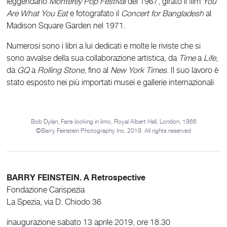
leggendario
Monterey Pop Festival
del 1967, girato il film
You
Are What You Eat
e fotografato il
Concert for Bangladesh
al
Madison Square Garden nel 1971.
Numerosi sono i libri a lui dedicati e molte le riviste che si
sono avvalse della sua collaborazione artistica, da
Time
a
Life
,
da
GQ
a
Rolling Stone
, fino al
New York Times
. Il suo lavoro è
stato esposto nei più importati musei e gallerie internazionali
Bob Dylan, Fans looking in limo, Royal Albert Hall, London, 1966
©Barry Feinstein Photography Inc. 2019. All rights reserved
BARRY FEINSTEIN. A Retrospective
Fondazione Carispezia
La Spezia, via D. Chiodo 36
inaugurazione sabato 13 aprile 2019, ore 18.30