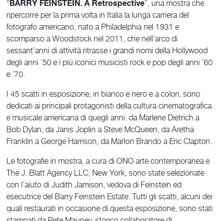
BARRY FEINSTEIN. A Retrospective
“
”, una mostra che
ripercorre per la prima volta in Italia la lunga carriera del
fotografo americano, nato a Philadelphia nel 1931 e
scomparso a Woodstock nel 2011, che nell’arco di
sessant’anni di attività ritrasse i grandi nomi della Hollywood
degli anni ’50 e i più iconici musicisti rock e pop degli anni ’60
e ’70.
I 45 scatti in esposizione, in bianco e nero e a colori, sono
dedicati ai principali protagonisti della cultura cinematografica
e musicale americana di quegli anni: da Marlene Dietrich a
Bob Dylan, da Janis Joplin a Steve McQueen, da Aretha
Franklin a George Harrison, da Marlon Brando a Eric Clapton.
Le fotografie in mostra, a cura di ONO arte contemporanea e
The J. Blatt Agency LLC, New York, sono state selezionate
con l’aiuto di Judith Jamison, vedova di Feinstein ed
esecutrice del Barry Feinstein Estate. Tutti gli scatti, alcuni dei
quali restaurati in occasione di questa esposizione, sono stati
stampati da Pete Mauney, storico collaboratore di