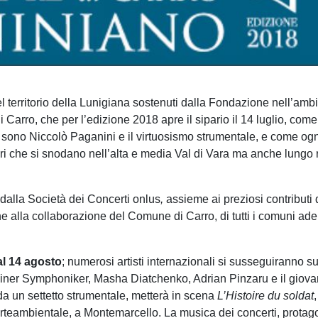
l territorio della Lunigiana sostenuti dalla Fondazione nell’ambi
i Carro, che per l’edizione 2018 apre il sipario il 14 luglio, com
sono Niccolò Paganini e il virtuosismo strumentale, e come ogni
uri che si snodano nell’alta e media Val di Vara ma anche lungo 
dalla Società dei Concerti onlus
,
assieme ai preziosi contribut
 alla collaborazione del Comune di Carro, di tutti i comuni ader
al 14 agosto
; numerosi artisti internazionali si susseguiranno 
erliner Symphoniker, Masha Diatchenko, Adrian Pinzaru e il giov
a un settetto strumentale, metterà in scena
L’Histoire du soldat
teambientale, a Montemarcello. La musica dei concerti, protagoni