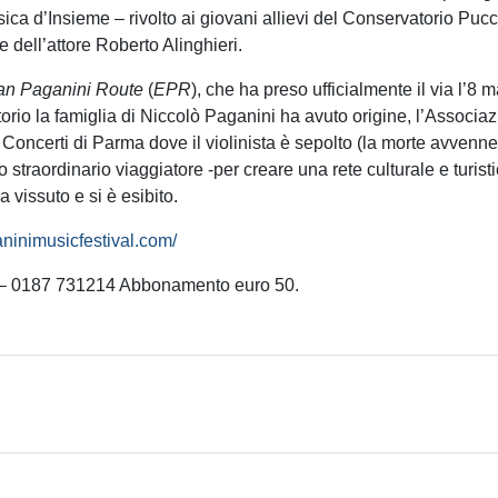
ca d’Insieme – rivolto ai giovani allievi del Conservatorio Puc
e dell’attore Roberto Alinghieri.
n Paganini Route
(
EPR
), che ha preso ufficialmente il via l’8 
itorio la famiglia di Niccolò Paganini ha avuto origine, l’Associ
ei Concerti di Parma dove il violinista è sepolto (la morte avvenn
straordinario viaggiatore -per creare una rete culturale e turisti
 vissuto e si è esibito.
ninimusicfestival.com/
– 0187 731214 Abbonamento euro 50.