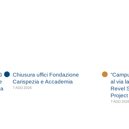
G
Chiusura uffici Fondazione
“Campus
e
Carispezia e Accademia
al via l
za
Revel S
7 AGO 2026
Project
7 AGO 202