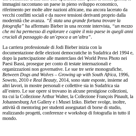
immagini raccontano un paese in pieno sviluppo economico,
riferimento per molte altre nazioni africane, ma ancora lacerato da
vecchi conflitti sociali e da nuove tensioni derivanti proprio dalla
modernità che avanza.
“È stata una grande fortuna trovare la
fotografia”
ha affermato Bieber in una recente intervista,
“un mezzo
che mi ha permesso di esplorare e capire il mio paese in quegli anni
cruciali di passaggio da un’epoca a un’altra”
.
La carriera professionale di Jodi Bieber inizia con la
documentazione delle elezioni democratiche in Sudafrica del 1994 e,
dopo la partecipazione alle masterclass del World Press Photo nei
Paesi Bassi, prosegue per conto di testate internazionali e
organizzazioni non governative. Le sue tre serie monografiche,
Between Dogs and Wolves – Growing up with South Africa
, 1996,
Soweto
, 2010 e
Real Beauty
, 2014, sono state esposte, insieme ad
altri lavori, in mostre personali e collettive sia in Sudafrica sia
all’estero. Le sue opere si trovano in alcune prestigiose collezioni,
tra cui la Collezione Arthur Walter, la Collezione François Pinault, la
Johannesburg Art Gallery e i Musei Iziko. Bieber svolge, inoltre,
attività di mentoring per studenti assegnatari di borse di studio,
realizzando progetti, conferenze e workshop di fotografia in tutto il
mondo.