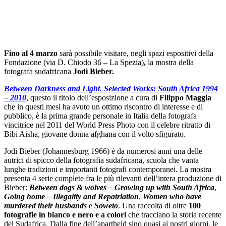
Fino al 4 marzo
sarà possibile visitare, negli spazi espositivi della
Fondazione (via D. Chiodo 36 – La Spezia)
,
la mostra della
fotografa sudafricana
Jodi Bieber
.
Between Darkness and Light. Selected Works: South Africa 1994
– 2010
, questo il titolo dell’esposizione a cura di
Filippo Maggia
che in questi mesi ha avuto un ottimo riscontro di interesse e di
pubblico, è la prima grande personale in Italia della fotografa
vincitrice nel 2011 del World Press Photo con il celebre ritratto di
Bibi Aisha, giovane donna afghana con il volto sfigurato.
Jodi Bieber (Johannesburg 1966) è da numerosi anni una delle
autrici di spicco della fotografia sudafricana, scuola che vanta
lunghe tradizioni e importanti fotografi contemporanei. La mostra
presenta 4 serie complete fra le più rilevanti dell’intera produzione di
Bieber:
Between dogs & wolves – Growing up with South Africa
,
Going home –
Illegality and Repatriation
,
Women who have
murdered their husbands
e
Soweto
. Una raccolta di oltre
100
fotografie in bianco e nero e a colori
che tracciano la storia recente
del Sudafrica. Dalla fine dell’apartheid sino quasi ai nostri giorni, le