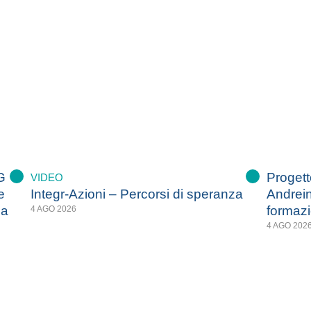
G
Progetto
VIDEO
e
Integr-Azioni – Percorsi di speranza
Andrein
za
formazi
4 AGO 2026
4 AGO 202