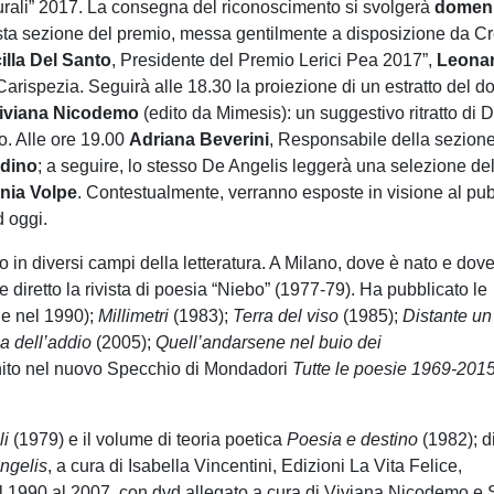
urali” 2017. La consegna del riconoscimento si svolgerà
domeni
esta sezione del premio, messa gentilmente a disposizione da Cr
illa Del Santo
, Presidente del Premio Lerici Pea 2017”,
Leonar
arispezia. Seguirà alle 18.30 la proiezione di un estratto del 
iviana Nicodemo
(edito da Mimesis): un suggestivo ritratto di De
io. Alle ore 19.00
Adriana Beverini
, Responsabile della sezione 
rdino
; a seguire, lo stesso De Angelis leggerà una selezione d
nia Volpe
. Contestualmente, verranno esposte in visione al pub
d oggi.
 in diversi campi della letteratura. A Milano, dove è nato e dov
 e diretto la rivista di poesia “Niebo” (1977-79). Ha pubblicato le
ne nel 1990);
Millimetri
(1983);
Terra del viso
(1985);
Distante un
 dell’addio
(2005);
Quell’andarsene nel buio dei
nito nel nuovo Specchio di Mondadori
Tutte le poesie 1969-201
li
(1979) e il volume di teoria poetica
Poesia e destino
(1982); d
Angelis
, a cura di Isabella Vincentini, Edizioni La Vita Felice,
dal 1990 al 2007, con dvd allegato a cura di Viviana Nicodemo e