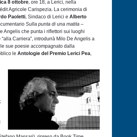
ca 8 ottobre
, ore 18, a Lerici, nella
édit Agricole Carispezia. La cerimonia di
do Paoletti
, Sindaco di Lerici e
Alberto
documentario
Sulla punta di una matita –
 Angelis che punta i riflettori sui luoghi
“alla Carriera”, introdurrà Milo De Angelis a
elle sue poesie accompagnato dalla
blico le
Antologie del Premio Lerici Pea
,
e
5
i
 Stefano Massari), ripreso da Book Time,