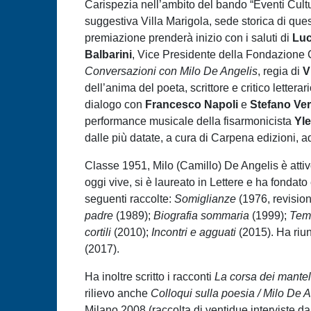
Carispezia nell’ambito del bando “Eventi Cult
suggestiva Villa Marigola, sede storica di qu
premiazione prenderà inizio con i saluti di
Luc
Balbarini
, Vice Presidente della Fondazione C
Conversazioni con Milo De Angelis
, regia di
V
dell’anima del poeta, scrittore e critico letterar
dialogo con
Francesco Napoli
e
Stefano Ve
performance musicale della fisarmonicista
Yle
dalle più datate, a cura di Carpena edizioni, a
Classe 1951, Milo (Camillo) De Angelis è attivo
oggi vive, si è laureato in Lettere e ha fondato
seguenti raccolte:
Somiglianze
(1976, revisio
padre
(1989);
Biografia sommaria
(1999);
Tema
cortili
(2010);
Incontri e agguati
(2015). Ha riu
(2017).
Ha inoltre scritto i racconti
La corsa dei mantel
rilievo anche
Colloqui sulla poesia / Milo De 
Milano 2008 (raccolta di ventidue interviste 