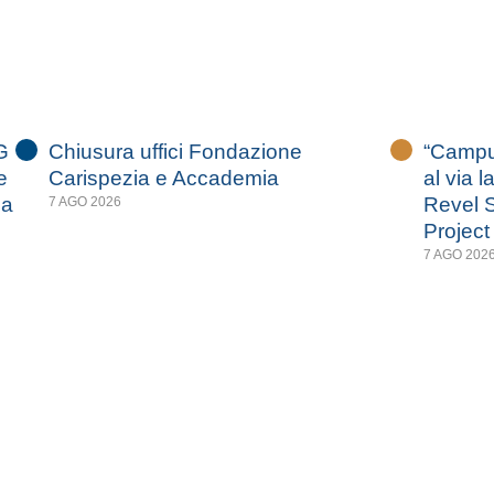
G
Chiusura uffici Fondazione
“Campus
e
Carispezia e Accademia
al via l
za
Revel S
7 AGO 2026
Project
7 AGO 202