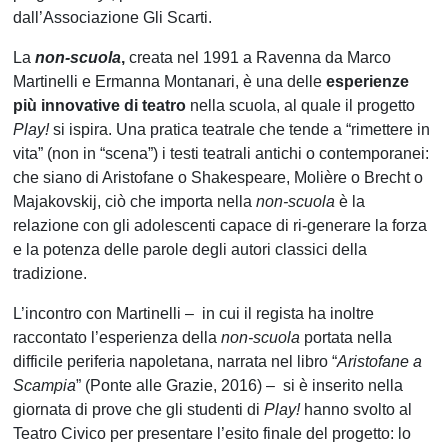
dall’Associazione Gli Scarti.
La
non-scuola
,
creata nel 1991 a Ravenna da Marco
Martinelli e Ermanna Montanari, è una delle
esperienze
più innovative di teatro
nella scuola, al quale il progetto
Play!
si ispira. Una pratica teatrale che tende a “rimettere in
vita” (non in “scena”) i testi teatrali antichi o contemporanei:
che siano di Aristofane o Shakespeare, Molière o Brecht o
Majakovskij, ciò che importa nella
non-scuola
è la
relazione con gli adolescenti capace di ri-generare la forza
e la potenza delle parole degli autori classici della
tradizione.
L’incontro con Martinelli – in cui il regista ha inoltre
raccontato l’esperienza della
non-scuola
portata nella
difficile periferia napoletana, narrata nel libro “
Aristofane a
Scampia
” (Ponte alle Grazie, 2016) – si è inserito nella
giornata di prove che gli studenti di
Play!
hanno svolto al
Teatro Civico per presentare l’esito finale del progetto: lo