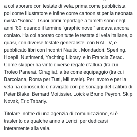
a collaborare con testate di vela, prima come pubblicista,
poi come illustratore e infine come cartoonist per la neonata
rivista “Bolina”. I suoi primi reportage a fumetti sono degli
anni ’80, quando il termine “graphic novel” andava ancora
coniato. Ha collaborato con tutte le testate di vela italiane, o
quasi, con diverse testate generaliste, con RAI TV, e
pubblicato libri con Incontri Nautici, Mondadori, Sperling,
Hoepli, Nutrimenti, Yachting Library, e in Francia Zeraq.
Come skipper ha vinto diverse regate d’altura (tra cui
Trofeo Panerai, Giraglia), altre come equipaggio (tra cui
Barcolana, Roma per Tutti, Millevele). Per lavoro e per la
vela ha conosciuto e navigato con personaggi del calibro di
Peter Blake, Bernard Moitissier, Loick e Bruno Peyron, Skip
Novak, Eric Tabarly.
Titolare inoltre di una agenzia di comunicazione, si è
trasferito da qualche anno a Lerici, per dedicarsi
interamente alla vela.