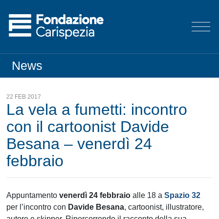
News
22 FEB 2017
La vela a fumetti: incontro
con il cartoonist Davide
Besana – venerdì 24
febbraio
Appuntamento
venerdì 24 febbraio
alle 18 a
Spazio 32
per l’incontro con
Davide Besana
, cartoonist, illustratore,
autore e skipper. Ripercorrendo il racconto della sua