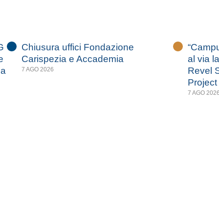
G
Chiusura uffici Fondazione
“Campus
e
Carispezia e Accademia
al via l
za
Revel S
7 AGO 2026
Project
7 AGO 202