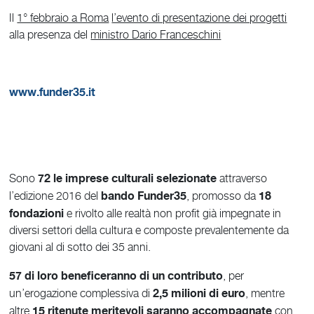
Il
1° febbraio a Roma
l’evento di presentazione dei progetti
alla presenza del
ministro Dario Franceschini
www.funder35.it
72 le imprese culturali selezionate
Sono
attraverso
bando Funder35
18
l’edizione 2016 del
, promosso da
fondazioni
e rivolto alle realtà non profit già impegnate in
diversi settori della cultura e composte prevalentemente da
giovani al di sotto dei 35 anni.
57 di loro beneficeranno di un contributo
, per
2,5 milioni di euro
un’erogazione complessiva di
, mentre
15 ritenute meritevoli saranno accompagnate
altre
con